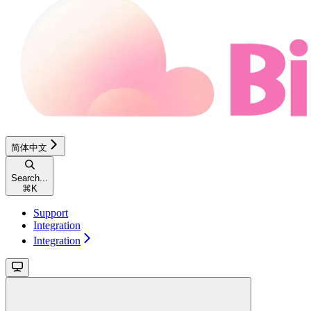
简体中文
Search...
⌘
K
Support
Integration
Integration