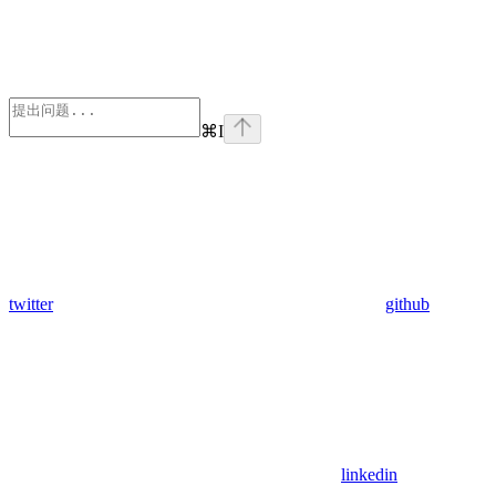
⌘
I
twitter
github
linkedin