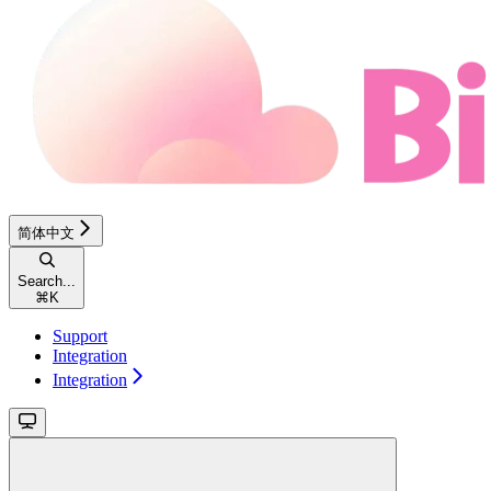
简体中文
Search...
⌘
K
Support
Integration
Integration