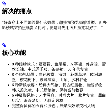
解决的痛点
“好奇穿上不同婚纱是什么效果，想提前预览婚纱造型。但去
影楼试穿拍照既贵又耗时，要是能先用照片预览就好了。“
核心功能
8 种婚纱款式：蓬蓬裙、鱼尾裙、A 字裙、修身裙、蕾
丝长袖、中式秀禾服、茶歇裙、50 年代复古
8 个婚礼场景：白色教堂、海滩、花园草坪、欧洲城
堡、樱花树下、玻璃温室、山顶、乡村谷仓
6 种新娘妆容：经典大气妆、复古红唇妆、自然裸妆、
韩式柔光妆、中式新娘妆、保持当前妆容
6 种摄影风格：艺术写真、时尚大片、胶片复古、黑白
纪实、浪漫梦幻、无特定风格
完整保留你的五官和肤色，浅景深效果突出人物