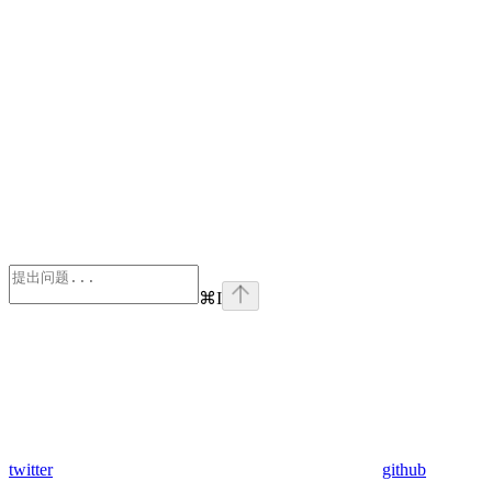
⌘
I
twitter
github