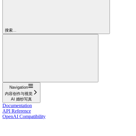
搜索...
Navigation
内容创作与视觉
AI 婚纱写真
Documentation
API Reference
OpenAI Compatibility