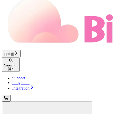
日本語
Search...
⌘
K
Support
Integration
Integration