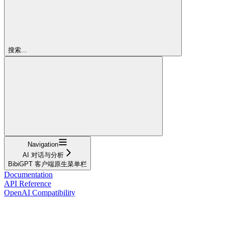
搜索...
Navigation
AI 对话与分析
BibiGPT 客户端原生菜单栏
Documentation
API Reference
OpenAI Compatibility