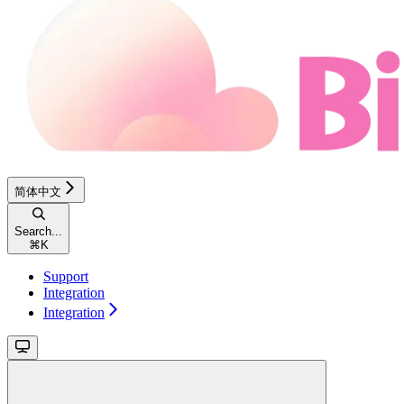
简体中文
Search...
⌘
K
Support
Integration
Integration