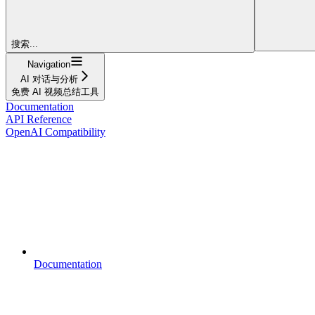
搜索...
Navigation
AI 对话与分析
免费 AI 视频总结工具
Documentation
API Reference
OpenAI Compatibility
Documentation