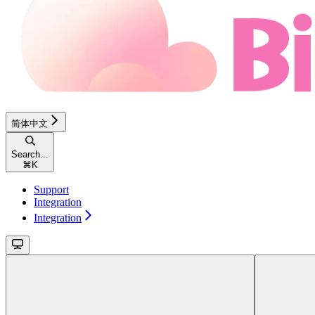
简体中文
Search...
⌘
K
Support
Integration
Integration