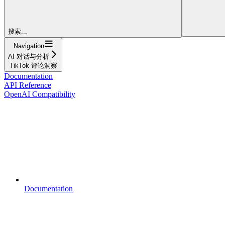
搜索...
Navigation
AI 对话与分析
TikTok 评论洞察
Documentation
API Reference
OpenAI Compatibility
Documentation