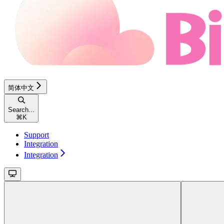
简体中文
Search...
⌘
K
Support
Integration
Integration