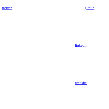
twitter
github
linkedin
website