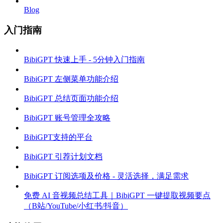
Blog
入门指南
BibiGPT 快速上手 - 5分钟入门指南
BibiGPT 左侧菜单功能介绍
BibiGPT 总结页面功能介绍
BibiGPT 账号管理全攻略
BibiGPT支持的平台
BibiGPT 引荐计划文档
BibiGPT 订阅选项及价格 - 灵活选择，满足需求
免费 AI 音视频总结工具｜BibiGPT 一键提取视频要点
（B站/YouTube/小红书/抖音）