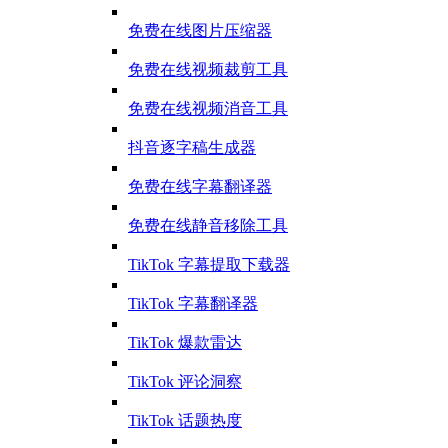
免费在线图片压缩器
免费在线视频裁剪工具
免费在线视频消音工具
抖音逐字稿生成器
免费在线字幕翻译器
免费在线静音移除工具
TikTok 字幕提取下载器
TikTok 字幕翻译器
TikTok 爆款雷达
TikTok 评论洞察
TikTok 话题热度