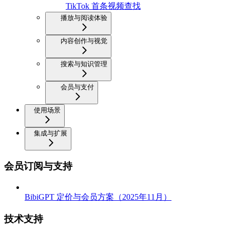
TikTok 首条视频查找
播放与阅读体验
内容创作与视觉
搜索与知识管理
会员与支付
使用场景
集成与扩展
会员订阅与支持
BibiGPT 定价与会员方案（2025年11月）
技术支持