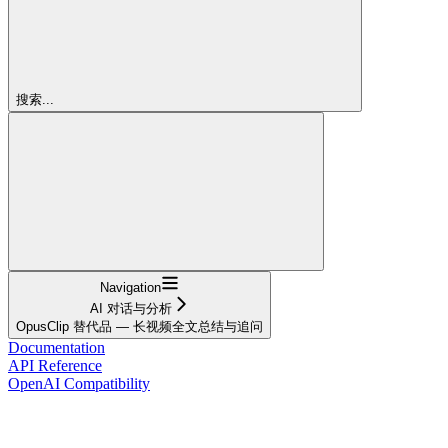
搜索...
Navigation
AI 对话与分析
OpusClip 替代品 — 长视频全文总结与追问
Documentation
API Reference
OpenAI Compatibility