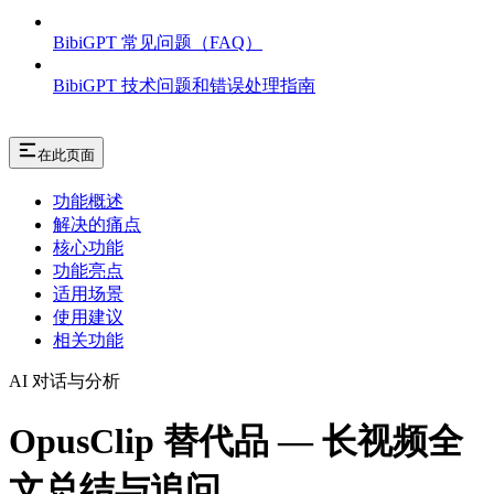
BibiGPT 常见问题（FAQ）
BibiGPT 技术问题和错误处理指南
在此页面
功能概述
解决的痛点
核心功能
功能亮点
适用场景
使用建议
相关功能
AI 对话与分析
OpusClip 替代品 — 长视频全
文总结与追问