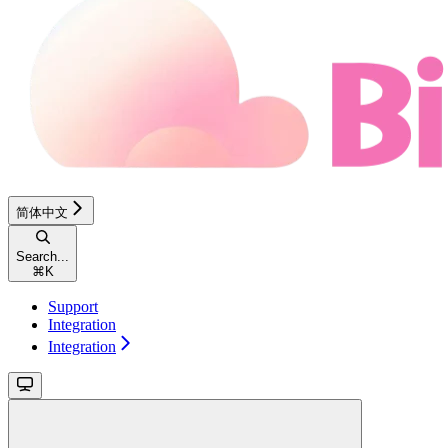
简体中文
Search...
⌘
K
Support
Integration
Integration