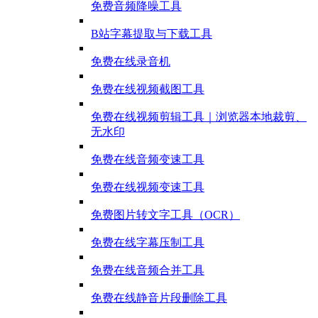
免费音频降噪工具
B站字幕提取与下载工具
免费在线录音机
免费在线视频截图工具
免费在线视频剪辑工具｜浏览器本地裁剪、
无水印
免费在线音频变速工具
免费在线视频变速工具
免费图片转文字工具（OCR）
免费在线字幕压制工具
免费在线音频合并工具
免费在线静音片段删除工具