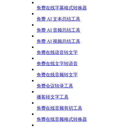
免费在线字幕格式转换器
免费 AI 文本总结工具
免费 AI 音频总结工具
免费 AI 视频总结工具
免费在线语音转文字
免费在线文字转语音
免费在线音频转文字
免费会议转录工具
播客转文字工具
免费在线音频剪切工具
免费在线音频格式转换器