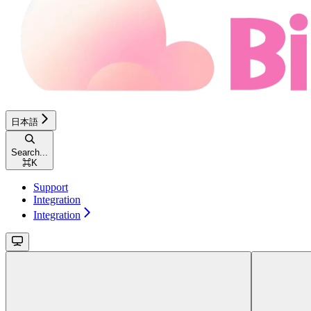
日本語
Search...
⌘
K
Support
Integration
Integration