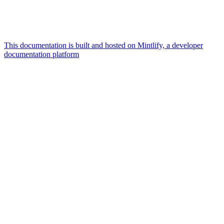
This documentation is built and hosted on Mintlify, a developer
documentation platform