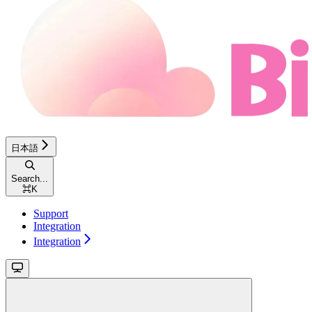
日本語
Search...
⌘
K
Support
Integration
Integration